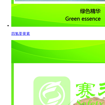
四氢姜黄素