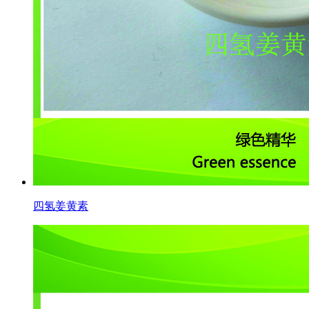
四氢姜黄素