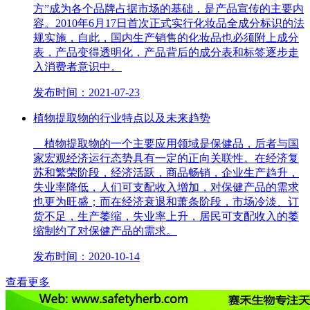
方”成为各个品牌占据市场的基础，是产品宣传的主要内
容。2010年6月17日首次正式实行化妆品全成分标识的法
规实施，自此，国内生产销售的化妆品也必须附上成分
表，产品变得透明化，产品背后的成分表和标签逐步走
入消费者意识中。
发布时间：2021-07-23
植物提取物的行业特点以及未来趋势
植物提取物的一个主要应用领域是保健品，后者与国
家宏观经济运行态势具有一定的正向关联性。在经济复
苏和繁荣阶段，经济活跃，商品畅销，企业生产趋升，
失业率降低，人们可支配收入增加，对保健产品的需求
也更为旺盛；而在经济衰退和萧条阶段，市场冷淡、订
货不足，生产萎缩，失业率上升，居民可支配收入的萎
缩制约了对保健产品的需求。
发布时间：2020-10-14
查看更多