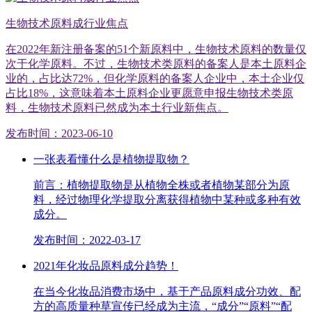
生物技术原料成行业焦点
在2022年新注册备案的51个新原料中，生物技术原料的数量仅
次于化学原料。不过，生物技术类原料的备案人是本土原料企
业的，占比达72%，但化学原料的备案人企业中，本土企业仅
占比18%，这意味着本土原料企业更愿意申报生物技术类原
料，生物技术原料已然成为本土行业新焦点。
发布时间：2023-06-10
一张表看懂什么是植物提取物？
前言：植物提取物是从植物全株或者植物某部分为原
料，经过物理化学提取分离获得植物中某种或多种有效
成分。
发布时间：2022-03-17
2021年化妆品原料成分趋势！
在当今化妆品消费市场中，基于产品原料成分功效、配
方的高质量种草宣传已经成为主流，“成分”“原料”“配