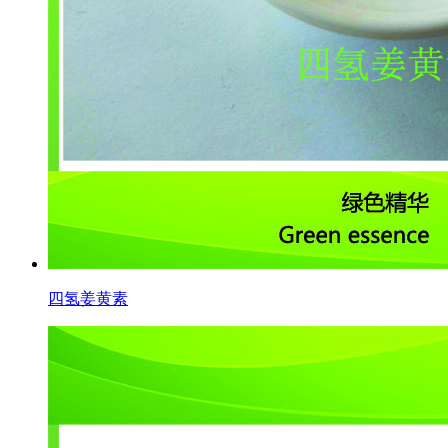
四氢姜黄素