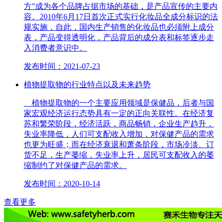
方”成为各个品牌占据市场的基础，是产品宣传的主要内
容。2010年6月17日首次正式实行化妆品全成分标识的法
规实施，自此，国内生产销售的化妆品也必须附上成分
表，产品变得透明化，产品背后的成分表和标签逐步走
入消费者意识中。
发布时间：2021-07-23
植物提取物的行业特点以及未来趋势
植物提取物的一个主要应用领域是保健品，后者与国
家宏观经济运行态势具有一定的正向关联性。在经济复
苏和繁荣阶段，经济活跃，商品畅销，企业生产趋升，
失业率降低，人们可支配收入增加，对保健产品的需求
也更为旺盛；而在经济衰退和萧条阶段，市场冷淡、订
货不足，生产萎缩，失业率上升，居民可支配收入的萎
缩制约了对保健产品的需求。
发布时间：2020-10-14
查看更多