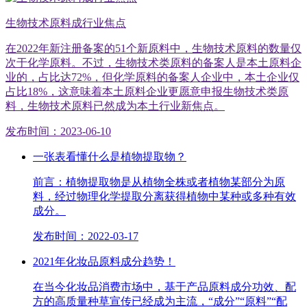
生物技术原料成行业焦点
在2022年新注册备案的51个新原料中，生物技术原料的数量仅
次于化学原料。不过，生物技术类原料的备案人是本土原料企
业的，占比达72%，但化学原料的备案人企业中，本土企业仅
占比18%，这意味着本土原料企业更愿意申报生物技术类原
料，生物技术原料已然成为本土行业新焦点。
发布时间：2023-06-10
一张表看懂什么是植物提取物？
前言：植物提取物是从植物全株或者植物某部分为原
料，经过物理化学提取分离获得植物中某种或多种有效
成分。
发布时间：2022-03-17
2021年化妆品原料成分趋势！
在当今化妆品消费市场中，基于产品原料成分功效、配
方的高质量种草宣传已经成为主流，“成分”“原料”“配