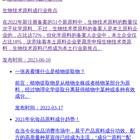
生物技术原料成行业焦点
在2022年新注册备案的51个新原料中，生物技术原料的数量仅
次于化学原料。不过，生物技术类原料的备案人是本土原料企
业的，占比达72%，但化学原料的备案人企业中，本土企业仅
占比18%，这意味着本土原料企业更愿意申报生物技术类原
料，生物技术原料已然成为本土行业新焦点。
发布时间：2023-06-10
一张表看懂什么是植物提取物？
前言：植物提取物是从植物全株或者植物某部分为原
料，经过物理化学提取分离获得植物中某种或多种有效
成分。
发布时间：2022-03-17
2021年化妆品原料成分趋势！
在当今化妆品消费市场中，基于产品原料成分功效、配
方的高质量种草宣传已经成为主流，“成分”“原料”“配