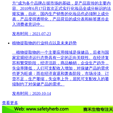
方”成为各个品牌占据市场的基础，是产品宣传的主要内
容。2010年6月17日首次正式实行化妆品全成分标识的法
规实施，自此，国内生产销售的化妆品也必须附上成分
表，产品变得透明化，产品背后的成分表和标签逐步走
入消费者意识中。
发布时间：2021-07-23
植物提取物的行业特点以及未来趋势
植物提取物的一个主要应用领域是保健品，后者与国
家宏观经济运行态势具有一定的正向关联性。在经济复
苏和繁荣阶段，经济活跃，商品畅销，企业生产趋升，
失业率降低，人们可支配收入增加，对保健产品的需求
也更为旺盛；而在经济衰退和萧条阶段，市场冷淡、订
货不足，生产萎缩，失业率上升，居民可支配收入的萎
缩制约了对保健产品的需求。
发布时间：2020-10-14
查看更多