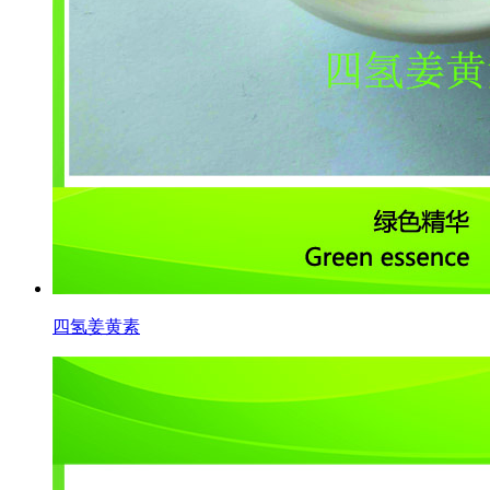
四氢姜黄素