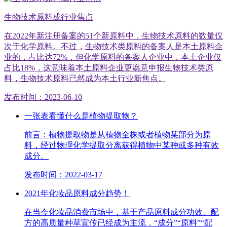
生物技术原料成行业焦点
在2022年新注册备案的51个新原料中，生物技术原料的数量仅
次于化学原料。不过，生物技术类原料的备案人是本土原料企
业的，占比达72%，但化学原料的备案人企业中，本土企业仅
占比18%，这意味着本土原料企业更愿意申报生物技术类原
料，生物技术原料已然成为本土行业新焦点。
发布时间：2023-06-10
一张表看懂什么是植物提取物？
前言：植物提取物是从植物全株或者植物某部分为原
料，经过物理化学提取分离获得植物中某种或多种有效
成分。
发布时间：2022-03-17
2021年化妆品原料成分趋势！
在当今化妆品消费市场中，基于产品原料成分功效、配
方的高质量种草宣传已经成为主流，“成分”“原料”“配