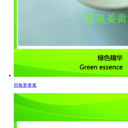
四氢姜黄素