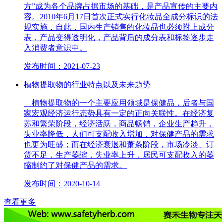
方”成为各个品牌占据市场的基础，是产品宣传的主要内
容。2010年6月17日首次正式实行化妆品全成分标识的法
规实施，自此，国内生产销售的化妆品也必须附上成分
表，产品变得透明化，产品背后的成分表和标签逐步走
入消费者意识中。
发布时间：2021-07-23
植物提取物的行业特点以及未来趋势
植物提取物的一个主要应用领域是保健品，后者与国
家宏观经济运行态势具有一定的正向关联性。在经济复
苏和繁荣阶段，经济活跃，商品畅销，企业生产趋升，
失业率降低，人们可支配收入增加，对保健产品的需求
也更为旺盛；而在经济衰退和萧条阶段，市场冷淡、订
货不足，生产萎缩，失业率上升，居民可支配收入的萎
缩制约了对保健产品的需求。
发布时间：2020-10-14
查看更多