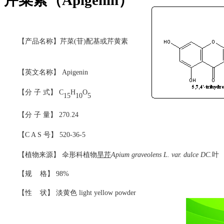
芹菜素（
Apigenin
）
【产品名称】芹菜
(
苷
)
配基或芹黄素
【英文名称】
Apigenin
【分
子
式】
C
H
O
15
10
5
【分
子
量】
270.24
【
C A S
号】
520-36-5
【植物来源】
伞形科植物
旱芹
Apium graveolens L. var. dulce DC.
叶
【规
格】
98%
【性
状】
淡黄色
light yellow powder