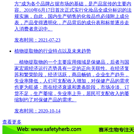
方”成为各个品牌占据市场的基础，是产品宣传的主要内
容。2010年6月17日首次正式实行化妆品全成分标识的法
规实施，自此，国内生产销售的化妆品也必须附上成分
表，产品变得透明化，产品背后的成分表和标签逐步走
入消费者意识中。
发布时间：2021-07-23
植物提取物的行业特点以及未来趋势
植物提取物的一个主要应用领域是保健品，后者与国
家宏观经济运行态势具有一定的正向关联性。在经济复
苏和繁荣阶段，经济活跃，商品畅销，企业生产趋升，
失业率降低，人们可支配收入增加，对保健产品的需求
也更为旺盛；而在经济衰退和萧条阶段，市场冷淡、订
货不足，生产萎缩，失业率上升，居民可支配收入的萎
缩制约了对保健产品的需求。
发布时间：2020-10-14
查看更多