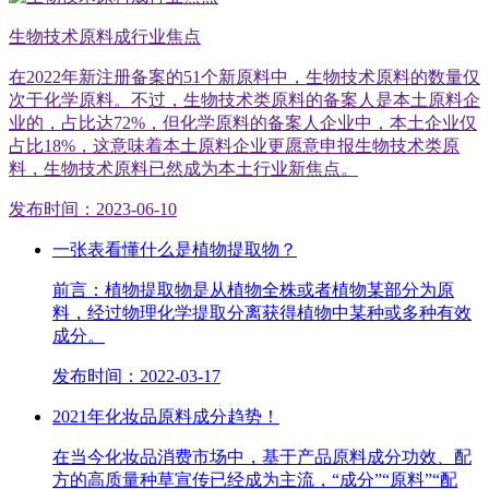
生物技术原料成行业焦点
在2022年新注册备案的51个新原料中，生物技术原料的数量仅
次于化学原料。不过，生物技术类原料的备案人是本土原料企
业的，占比达72%，但化学原料的备案人企业中，本土企业仅
占比18%，这意味着本土原料企业更愿意申报生物技术类原
料，生物技术原料已然成为本土行业新焦点。
发布时间：2023-06-10
一张表看懂什么是植物提取物？
前言：植物提取物是从植物全株或者植物某部分为原
料，经过物理化学提取分离获得植物中某种或多种有效
成分。
发布时间：2022-03-17
2021年化妆品原料成分趋势！
在当今化妆品消费市场中，基于产品原料成分功效、配
方的高质量种草宣传已经成为主流，“成分”“原料”“配