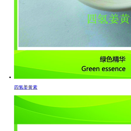
四氢姜黄素